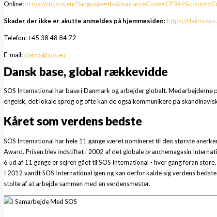
Online:
https://ctc.sos.eu/?language=da&insuranceCode=CP349&country
Skader der ikke er akutte anmeldes på hjemmesiden:
https://claims.sos
Telefon: +45 38 48 84 72
E-mail:
claims@sos.eu
Dansk base, global rækkevidde
SOS International har base i Danmark og arbejder globalt. Medarbejderne p
engelsk, det lokale sprog og ofte kan de også kommunikere på skandinavisk
Kåret som verdens bedste
SOS International har hele 11 gange været nomineret til den største anerken
Award. Prisen blev indstiftet i 2002 af det globale branchemagasin Internati
6 ud af 11 gange er sejren gået til SOS International - hver gang foran store,
I 2012 vandt SOS International igen og kan derfor kalde sig verdens bedste ti
stolte af at arbejde sammen med en verdensmester.