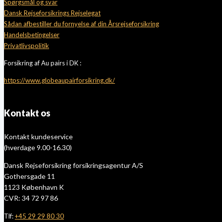
Spørgsmål og svar
Dansk Rejseforsikrings Rejselegat
Sådan afbestiller du fornyelse af din Årsrejseforsikring
Handelsbetingelser
Privatlivspolitik
Forsikring af Au pairs i DK :
https://www.globeaupairforsikring.dk/
Kontakt os
Kontakt kundeservice
(hverdage 9.00-16.30)
Dansk Rejseforsikring forsikringsagentur A/S
Gothersgade 11
1123 København K
CVR: 34 72 97 86
Tlf:
+45 29 29 80 30