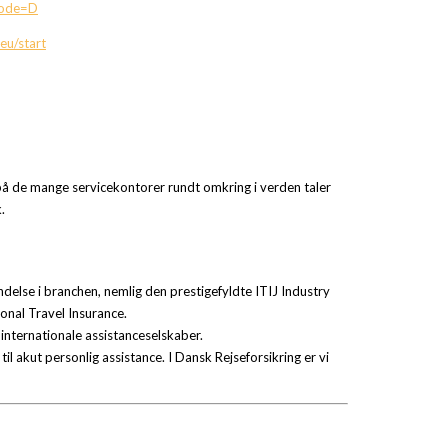
Code=D
.eu/start
å de mange servicekontorer rundt omkring i verden taler
.
delse i branchen, nemlig den prestigefyldte ITIJ Industry
onal Travel Insurance.
 internationale assistanceselskaber.
l akut personlig assistance. I Dansk Rejseforsikring er vi